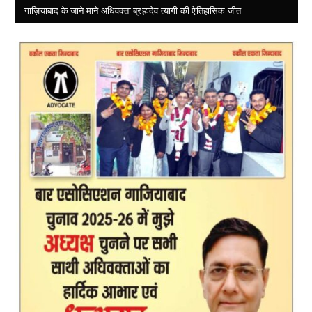
गाज़ियाबाद के जाने माने अधिवक्ता ब्रह्मदेव त्यागी की ऐतिहासिक जीत