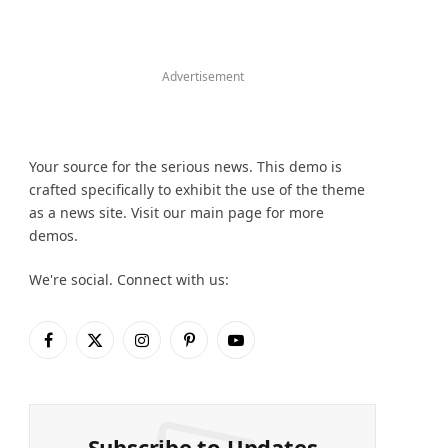
Advertisement
Your source for the serious news. This demo is
crafted specifically to exhibit the use of the theme
as a news site. Visit our main page for more
demos.
We're social. Connect with us:
Facebook
X
Instagram
Pinterest
YouTube
(Twitter)
Subscribe to Updates