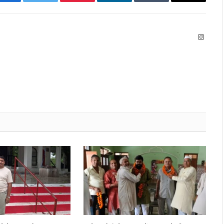
Facebook
Twitter
Pinterest
LinkedIn
Tumblr
Email
Instag