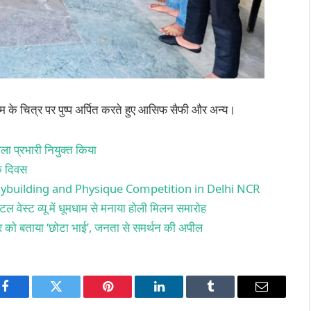
कलाम के चित्र पर पुष्प अर्पित करते हुए आसिफ सैफी और अन्य।
ला प्रभारी नियुक्त किया
िक दिवस
ybuilding and Physique Competition in Delhi NCR
ल वेस्ट व्यू में धूमधाम से मनाया होली मिलन समारोह
र्जर को बताया ‘छोटा भाई’, जनता से समर्थन की अपील
Facebook
Twitter
Pinterest
LinkedIn
Tumblr
Email