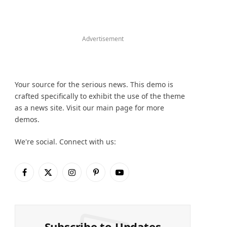
Advertisement
Your source for the serious news. This demo is
crafted specifically to exhibit the use of the theme
as a news site. Visit our main page for more
demos.
We're social. Connect with us:
Facebook
X
Instagram
Pinterest
YouTube
(Twitter)
Subscribe to Updates