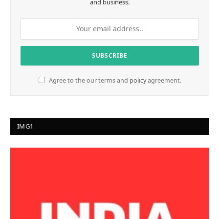
and business.
Agree to the our terms and
policy
agreement.
IMG1