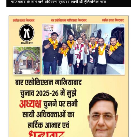
गाज़ियाबाद के जाने माने अधिवक्ता ब्रह्मदेव त्यागी की ऐतिहासिक जीत