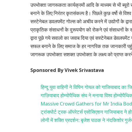
उपभोक्‍ता जागरूकता कार्यक्रमों आदि के माध्‍यम से भी ब्‍यू
बनाने के लिए निरंतर कृतसंकल्‍प है। पिछले कुछ वर्षो से विश्‍व क
सस्‍टेनेबल डवलपमेंट गोल्‍स को अचीव करने में उद्योगों के द्वा
प्राकृतिक संसाधनों के दुरूपयोग को रोकने एवं संसाधनों के स
द्वारा पूछे गये सवालो का जवाब दिया एवं सस्‍टेनेबल डेवलपमेंट ग
सफल बनाने के लिए समाज के हर नागरिक तक जानकारी पहुंचाने 
जागरूक उपभोक्‍ता सशक्‍त उपभोक्‍ता के लक्ष्‍य को प्राप्‍त 
Sponsored By Vivek Srivastava
हिन्दू युवा वाहिनी ने विपिन गोयल को गाजियाबाद का जि
गाज़ियाबाद होम्योपैथिक संघ ने मनाया विश्व होम्योपैथ
Massive Crowd Gathers for Mr India Bod
ट्रांसपोर्ट ट्रक ऑपरेटर्स एसोसिएशन गाजियाबाद ने होट
लोनी में शक्ति प्रदर्शन: बृजेश पाठक ने नंदकिशोर गु