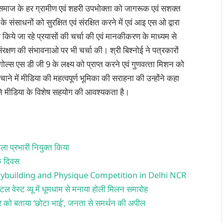
रो समाज के हर ग्रामीण एवं शहरी उपभोक्‍ता को जागरूक एवं सशक्‍त
े संसाधनों को सु‍रक्षित एवं सं‍रक्षित करने में एवं आइ एस ओ द्वारा
रा किये जा रहे प्रयासों की चर्चा की एवं मानकीकरण के माध्‍यम से
ंरक्षण की संभावनाओ पर भी चर्चा की। श्री बिश्‍नोई ने पत्रकारों
ोल्‍स एस डी जी 9 के लक्ष्‍य को प्राप्‍त करने एवं गुणवत्‍ता मिशन को
में मीडिया की महत्‍वपूर्ण भूमिका की सराहना की उन्‍होंने कहा
करने मीडिया के विशेष सहयोग की आवश्‍यकता है।
ला प्रभारी नियुक्त किया
िक दिवस
ybuilding and Physique Competition in Delhi NCR
ल वेस्ट व्यू में धूमधाम से मनाया होली मिलन समारोह
र्जर को बताया ‘छोटा भाई’, जनता से समर्थन की अपील