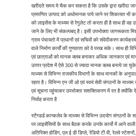
खरीदते समय ये चैक कर सकता है कि उसके द्वारा खरीदा जान
प्रमाणित उत्‍पाद को अधोमानक पाये जाने पर शिकायत भी कर स
को लाइसेंस के माध्‍यम से रेगुलेट तो करता ही है साथ ही वह
जाने के लिए भी संकल्‍पबद् है। इसी उपभोक्‍ता जागरूकता मि
ग्राम पंचायतो में प्रधानों एवं सचिवों को संवेदीकरण कार्यक्रम
वाले निर्माण कार्यों की गुणवत्‍ता को वे परख सके। साथ ही विभिन
एवं छात्राओं को मानक क्‍लब बनाकर अधिक जानकार एवं मानक
उत्‍तर प्रदेश में ऐसे 300 से ज्‍यादा मानक क्‍लब बनाये जा चुके ह
माध्‍यम से विभिन्‍न राजकीय विभागों के साथ मानकों के अनु
रहता है। विभिन्‍न एन जी ओ एवं स्‍वयं सेवी संगठनों के माध्
एवं सूचना पहुंचाकर उपभोक्‍ता सशक्तिकरण में रत है क्‍योंकि द
निर्वाह करता है
स्‍टैण्‍डर्ड कान्‍कलेव के माध्‍यम से विभिन्‍न उदयोग संगठन
पर लाइसेंसियों के साथ बैठक करके उनके कार्यो में आने वाल
अतिरिक्‍त होडिंग, एल ई डी डिप्‍ले, रेडियो टी वी, रेलवे स्‍टेशन