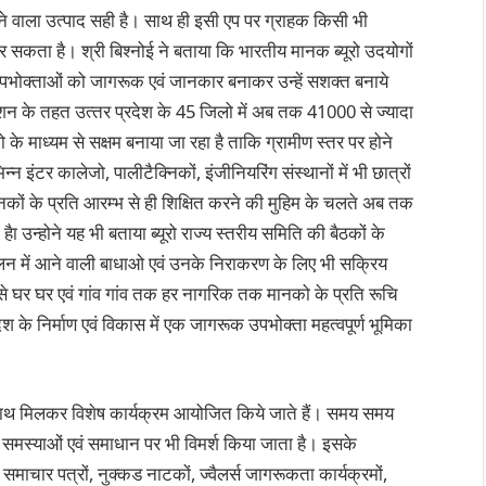
े वाला उत्‍पाद सही है। साथ ही इसी एप पर ग्राहक किसी भी
कता है। श्री बिश्‍नोई ने बताया कि भारतीय मानक ब्‍यूरो उदयोगों
 उपभोक्‍ताओं को जागरूक एवं जानकार बनाकर उन्‍हें सशक्‍त बनाये
शन के तहत उत्‍तर प्रदेश के 45 जिलो में अब तक 41000 से ज्‍यादा
ो के माध्‍यम से सक्षम बनाया जा रहा है ताकि ग्रामीण स्‍तर पर होने
्‍न इंटर कालेजो, पालीटैक्निकों, इंजीनियरिंग संस्‍थानों में भी छात्रों
ों के प्रति आरम्‍भ से ही शिक्षित करने की मुहिम के चलते अब तक
ैा उन्‍होने यह भी बताया ब्‍यूरो राज्‍य स्‍तरीय समिति की बैठकों के
पालन में आने वाली बाधाओ एवं उनके निराकरण के लिए भी सक्रिय
‍यम से घर घर एवं गांव गांव तक हर नागरिक तक मानको के प्रति रूचि
ेश के निर्माण एवं विकास में एक जागरूक उपभोक्‍ता महत्‍वपूर्ण भूमिका
ों के साथ मिलकर विशेष कार्यक्रम आयोजित किये जाते हैं। समय समय
ी समस्‍याओं एवं समाधान पर भी विमर्श किया जाता है। इसके
ों, समाचार पत्रों, नुक्‍कड नाटकों, ज्‍वैलर्स जागरूकता कार्यक्रमों,