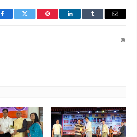
Facebook
Twitter
Pinterest
LinkedIn
Tumblr
Email
Instag