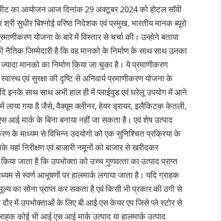
डिया मीट का आयोजन आज दिनांक 29 अक्‍टूबर 2024 को होटल सॉवी
्री सुधीर बिश्‍नोई वरिष्‍ठ निदेशक एवं प्रमुख, भारतीय मानक ब्‍यूरो
ाणीकरण योजना के बारे में विस्‍तार से चर्चा की। उन्‍होने बताया
की नैतिक जिम्‍मेदारी है कि वह मानको के निर्माण के साथ साथ उनका
 ज्‍यादा मानको का निर्माण किया जा चुका है। ये प्रमाणीकरण
्‍वास्‍थ एवं सुरक्षा की दृष्टि से अनिवार्य प्रमाणीकरण योजना के
 आदि इनके साथ साथ अभी हाल ही में प्‍लाईवुड एवं घरेलू उपयोग में आने
ं लाया गया है जैसे, वैक्‍यूम क्‍लीनर, हेयर ड्रायर, इलैकिटक केतली,
एस आई मार्क के बिना बनाया नहीं जा सकता है। एवं शेष उत्‍पाद
करण के माध्‍यम से विभिन्‍न उदयोगो को एक सुनिश्चित प्रक्रिया के
यहां निरीक्षण एवं बाजारी नमूनों को बाजार से खरीदकर
िया जाता है कि उपभोक्‍ता को उच्‍च गुणवत्‍ता का उत्‍पाद प्राप्‍त
माध्‍यम से स्‍वर्ण आभूषणों पर हालमार्क लगाया जाता है। यदि ग्राहक
ूल्‍य का सोना प्राप्‍त कर सकता है एवं किसी भी प्रकार की ठगी से
में उपभोक्‍ताओं के लिए बी आई एस केयर एप जिसे प्‍ले स्‍टोर से
राहक कोई भी आई एस आई मार्क उत्‍पाद या हालमार्क उत्‍पाद