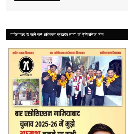
गाज़ियाबाद के जाने माने अधिवक्ता ब्रह्मदेव त्यागी की ऐतिहासिक जीत