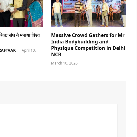
ैथिक संघ ने मनाया विश्व
Massive Crowd Gathers for Mr
India Bodybuilding and
Physique Competition in Delhi
RAFTAAR
April 10,
NCR
March 10, 2026