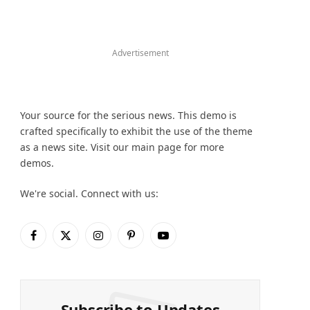
Advertisement
Your source for the serious news. This demo is
crafted specifically to exhibit the use of the theme
as a news site. Visit our main page for more
demos.
We're social. Connect with us:
Facebook
X
Instagram
Pinterest
YouTube
(Twitter)
Subscribe to Updates