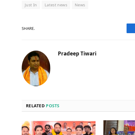
Just In
Latest news
News
SHARE.
Pradeep Tiwari
RELATED
POSTS