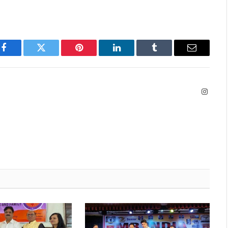
Facebook
Twitter
Pinterest
LinkedIn
Tumblr
Email
Instag