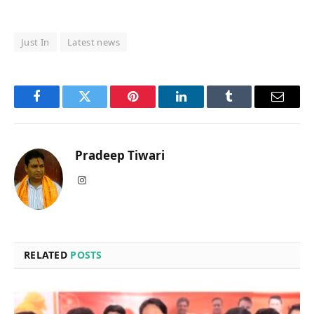
Just In
Latest news
Facebook
Twitter
Pinterest
LinkedIn
Tumblr
Email
Pradeep Tiwari
Instagram
RELATED
POSTS