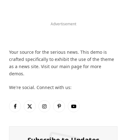
Advertisement
Your source for the serious news. This demo is
crafted specifically to exhibit the use of the theme
as a news site. Visit our main page for more
demos.
We're social. Connect with us:
Facebook
X
Instagram
Pinterest
YouTube
(Twitter)
Subscribe to Updates