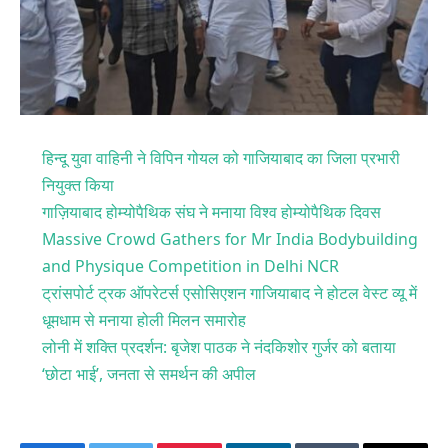
हिन्दू युवा वाहिनी ने विपिन गोयल को गाजियाबाद का जिला प्रभारी
नियुक्त किया
गाज़ियाबाद होम्योपैथिक संघ ने मनाया विश्व होम्योपैथिक दिवस
Massive Crowd Gathers for Mr India Bodybuilding
and Physique Competition in Delhi NCR
ट्रांसपोर्ट ट्रक ऑपरेटर्स एसोसिएशन गाजियाबाद ने होटल वेस्ट व्यू में
धूमधाम से मनाया होली मिलन समारोह
लोनी में शक्ति प्रदर्शन: बृजेश पाठक ने नंदकिशोर गुर्जर को बताया
‘छोटा भाई’, जनता से समर्थन की अपील